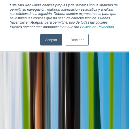
Este sitio web utiliza cookies propias y de terceros con la finalidad de
permitir su navegación, elaborar información estadística y analizar
sus hábitos de navegación. Deberá aceptar expresamente para que
se instalen las cookies que no sean de carácter técnico. Puedes
hacer clic en
para permitir el uso de todas las cookies.
Aceptar
Puedes obtener más información en nuestra
Política de Privacidad.
Aceptar
Declinar
SECCIONES
EBOOKS
MULTIMEDIA
NEWSLETTERS
EVENTO
BOLSA DE TRABAJO
Soluciones y tecnología alimentaria
Bebidas
Lácteos y derivados
Panificación y snacks
Cárnicos y alternativas plant-based
Confitería