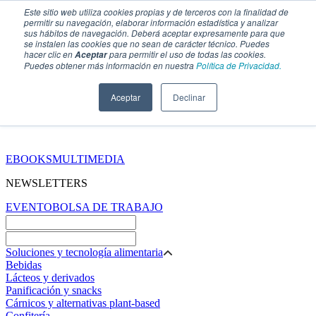
Este sitio web utiliza cookies propias y de terceros con la finalidad de
permitir su navegación, elaborar información estadística y analizar
sus hábitos de navegación. Deberá aceptar expresamente para que
se instalen las cookies que no sean de carácter técnico. Puedes
hacer clic en
para permitir el uso de todas las cookies.
Aceptar
Puedes obtener más información en nuestra
Política de Privacidad.
Aceptar
Declinar
SECCIONES
EBOOKS
MULTIMEDIA
NEWSLETTERS
EVENTO
BOLSA DE TRABAJO
Soluciones y tecnología alimentaria
Bebidas
Lácteos y derivados
Panificación y snacks
Cárnicos y alternativas plant-based
Confitería