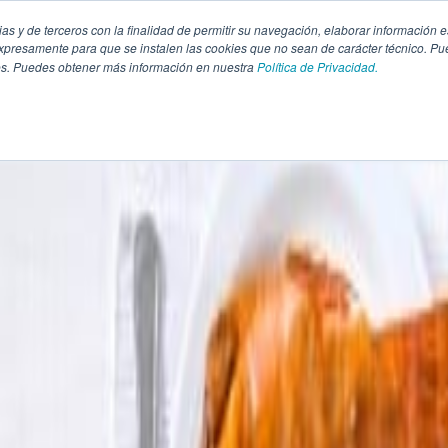
pias y de terceros con la finalidad de permitir su navegación, elaborar información e
presamente para que se instalen las cookies que no sean de carácter técnico. Pu
kies. Puedes obtener más información en nuestra
Política de Privacidad.