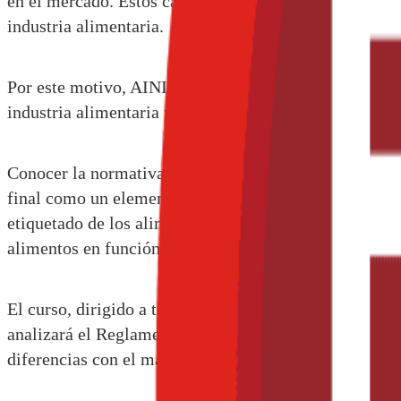
en el mercado. Estos cambios normativos han supuesto 
industria alimentaria.
Por este motivo, AINIA Centro Tecnológico impartirá 
industria alimentaria pueda conocer los requisitos qu
Conocer la normativa que regula esta materia permite 
final como un elemento que aporta calidad y seguridad
etiquetado de los alimentos y su elaboración, de acue
alimentos en función de su categoría o segmento.
El curso, dirigido a técnicos y profesionales de indus
analizará el Reglamento 1169/2011 sobre información 
diferencias con el marco regulatorio anterior.