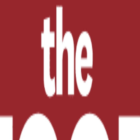
ir un mayor grado de información en las etiquetas de lo
 detectaron el año pasado en la Unión Europea estaban 
es, la exportación ilegal de
subproductos
de origen ani
ea en el que también aparecen el uso de sustancias pro
entes por otros de menor calidad sin hacer mención en l
 uno de los sectores más importantes para la economía 
pública y para la seguridad medioambiental. Además, co
ntensificando los controles y la normativa para verifica