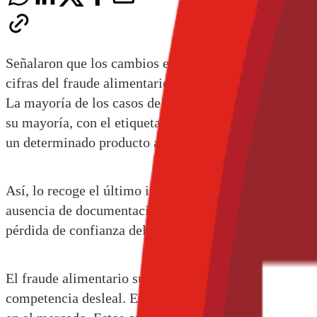
Señalaron que los cambios en la legislación para exig
cifras del fraude alimentario en la UE.
La mayoría de los casos de fraude alimentario que se
su mayoría, con el etiquetado incorrecto de ingredient
un determinado producto alimenticio.
Así, lo recoge el último informe de la Comisión Europ
ausencia de documentación, o la sustitución de ingredi
pérdida de confianza del consumidor y a la imagen de
El fraude alimentario supone un riesgo para la salud 
competencia desleal. En los últimos años, la UE está i