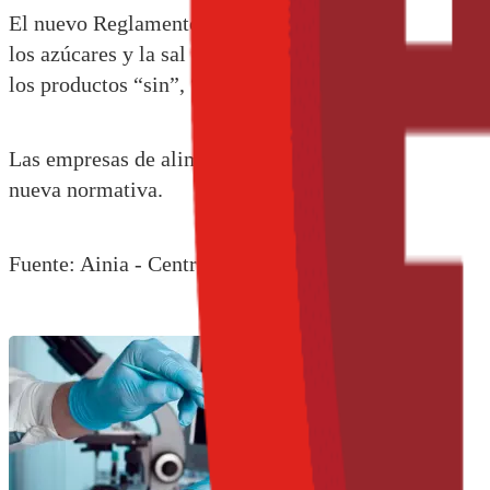
El nuevo Reglamento tiene como objetivo que el etiquet
los azúcares y la sal de los alimentos procesados. Ad
los productos “sin”, “natural”, “tradicional”, etcétera.
Las empresas de alimentación tienen hasta el próximo 
nueva normativa.
Fuente: Ainia - Centro Tecnológico