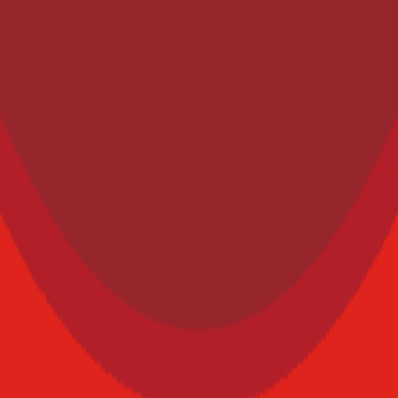
specializados en la industria de alimentos y bebidas. Su enfoque combin
lor dirigidos a los profesionales del sector.