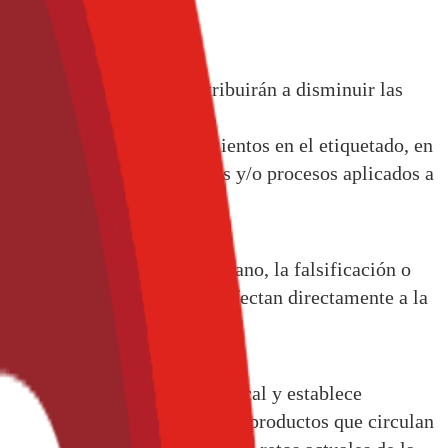
s alimentos y bebidas contribuirán a disminuir las
relacionados con incumplimientos en el etiquetado, en
mal y el uso de tratamientos y/o procesos aplicados a
hibidas para el consumo humano, la falsificación o
a etiqueta. Estas prácticas afectan directamente a la
de la UE.
ntribuye a la malversación fiscal y establece
r la calidad y seguridad de los productos que circulan