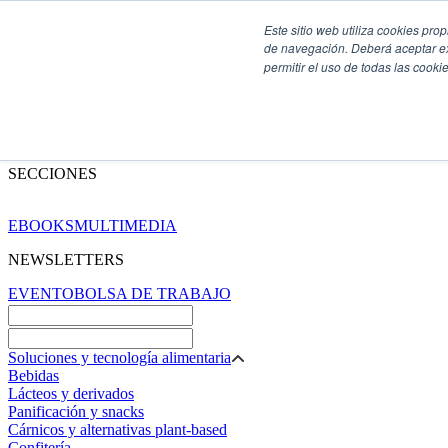
Este sitio web utiliza cookies pro
de navegación. Deberá aceptar ex
permitir el uso de todas las coo
SECCIONES
EBOOKS
MULTIMEDIA
NEWSLETTERS
EVENTO
BOLSA DE TRABAJO
Soluciones y tecnología alimentaria
Bebidas
Lácteos y derivados
Panificación y snacks
Cárnicos y alternativas plant-based
Confitería