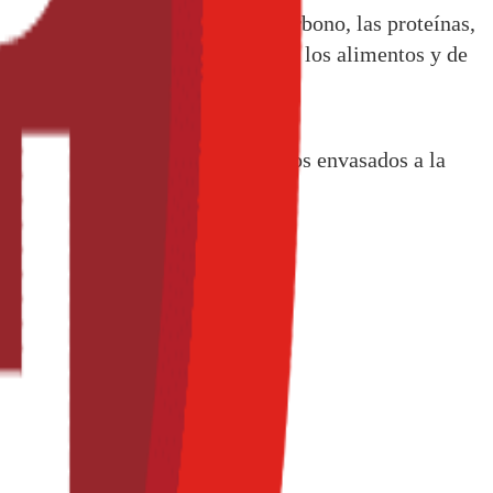
o, las grasas, los hidratos de carbono, las proteínas,
s saludables (“health claims”) de los alimentos y de
l de las etiquetas de sus productos envasados a la