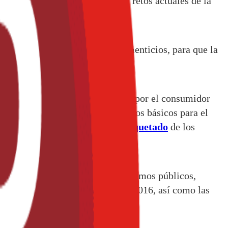
, haya pasado a ser uno de los retos actuales de la
e información en productos alimenticios, para que la
sumidor y etiquetado.
ea más competitivo, y se perciba por el consumidor
ializado identificará los elementos básicos para el
condicionantes específicos del
etiquetado
de los
postgraduados y personal de organismos públicos,
torio es el 13 de diciembre de 2016, así como las