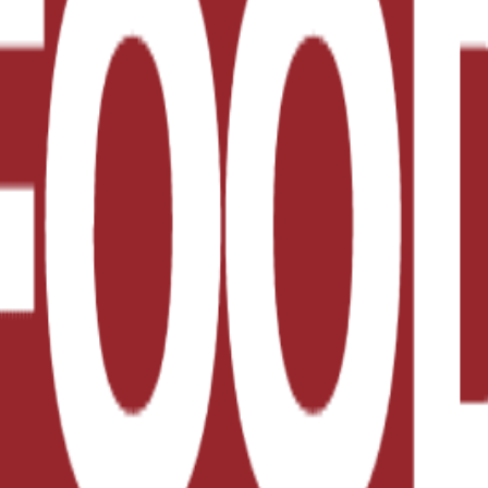
que conocer las principales novedades sobre etiquetado
el próximo 8 de marzo el curso presencial: Etiquetado 
e marca la normativa en materia de información al con
que el desarrollo del producto y su comercialización s
 al producto que adquiere. Para ello, profesorado espec
rdo a la legislación vigente. Asimismo, explicarán los 
trias del sector agroalimentario y afines, estudiantes, 
nutricional, cuyo plazo máximo de cumplimiento obliga