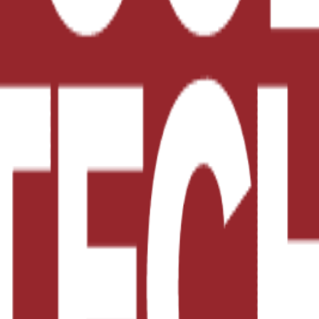
ado exprese de forma clara y concisa el valor energétic
emás, se explicarán cómo deben indicarse las propiedade
13 de diciembre para adaptar la información nutriciona