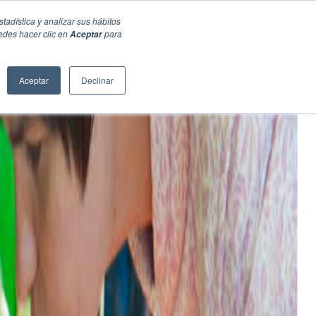
stadística y analizar sus hábitos
edes hacer clic en
para
Aceptar
Aceptar
Declinar