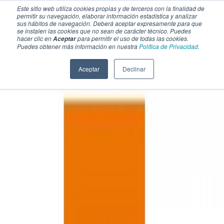
Este sitio web utiliza cookies propias y de terceros con la finalidad de
permitir su navegación, elaborar información estadística y analizar
sus hábitos de navegación. Deberá aceptar expresamente para que
se instalen las cookies que no sean de carácter técnico. Puedes
hacer clic en
para permitir el uso de todas las cookies.
Aceptar
Puedes obtener más información en nuestra
Política de Privacidad.
Aceptar
Declinar
SECCIONES
EBOOKS
MULTIMEDIA
NEWSLETTERS
EVENTO
BOLSA DE TRABAJO
Soluciones y tecnología alimentaria
Bebidas
Lácteos y derivados
Panificación y snacks
Cárnicos y alternativas plant-based
Confitería