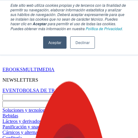
Este sitio web utiliza cookies propias y de terceros con la finalidad de
permitir su navegación, elaborar información estadística y analizar
sus hábitos de navegación. Deberá aceptar expresamente para que
se instalen las cookies que no sean de carácter técnico. Puedes
hacer clic en
para permitir el uso de todas las cookies.
Aceptar
Puedes obtener más información en nuestra
Política de Privacidad.
Aceptar
Declinar
SECCIONES
EBOOKS
MULTIMEDIA
NEWSLETTERS
EVENTO
BOLSA DE TRABAJO
Soluciones y tecnología alimentaria
Bebidas
Lácteos y derivados
Panificación y snacks
Cárnicos y alternativas plant-based
Confitería