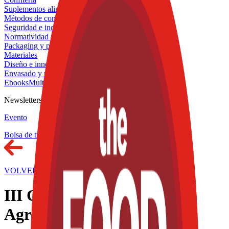
Suplementos alimenticios
Métodos de control y regulaciones
Seguridad e inocuidad alimentaria
Normatividad y regulaciones
Packaging y procesamiento
Materiales
Diseño e innovación
Envasado y procesamiento
Ebooks
Multimedia
Newsletters
Evento
Bolsa de trabajo
VOLVER AL INICIO
III Congreso Mexicano de
Agroecología 2024