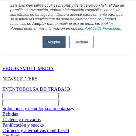
Este sitio web utiliza cookies propias y de terceros con la finalidad de
permitir su navegación, elaborar información estadística y analizar
sus hábitos de navegación. Deberá aceptar expresamente para que
se instalen las cookies que no sean de carácter técnico. Puedes
hacer clic en
para permitir el uso de todas las cookies.
Aceptar
Puedes obtener más información en nuestra
Política de Privacidad.
Aceptar
Declinar
SECCIONES
EBOOKS
MULTIMEDIA
NEWSLETTERS
EVENTO
BOLSA DE TRABAJO
Soluciones y tecnología alimentaria
Bebidas
Lácteos y derivados
Panificación y snacks
Cárnicos y alternativas plant-based
Confitería