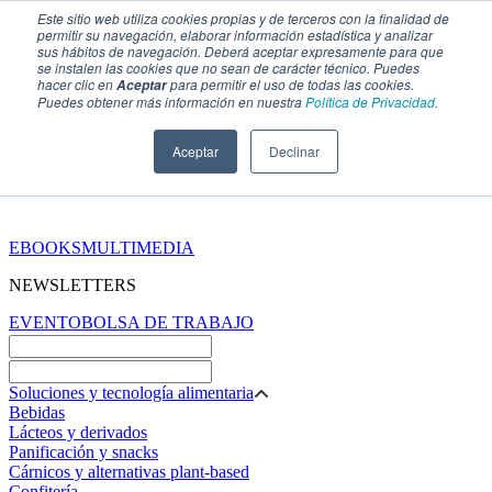
Este sitio web utiliza cookies propias y de terceros con la finalidad de
permitir su navegación, elaborar información estadística y analizar
sus hábitos de navegación. Deberá aceptar expresamente para que
se instalen las cookies que no sean de carácter técnico. Puedes
hacer clic en
para permitir el uso de todas las cookies.
Aceptar
Puedes obtener más información en nuestra
Política de Privacidad.
Aceptar
Declinar
SECCIONES
EBOOKS
MULTIMEDIA
NEWSLETTERS
EVENTO
BOLSA DE TRABAJO
Soluciones y tecnología alimentaria
Bebidas
Lácteos y derivados
Panificación y snacks
Cárnicos y alternativas plant-based
Confitería