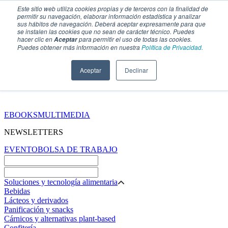
Este sitio web utiliza cookies propias y de terceros con la finalidad de
permitir su navegación, elaborar información estadística y analizar
sus hábitos de navegación. Deberá aceptar expresamente para que
se instalen las cookies que no sean de carácter técnico. Puedes
hacer clic en
para permitir el uso de todas las cookies.
Aceptar
Puedes obtener más información en nuestra
Política de Privacidad.
Aceptar
Declinar
SECCIONES
EBOOKS
MULTIMEDIA
NEWSLETTERS
EVENTO
BOLSA DE TRABAJO
Soluciones y tecnología alimentaria
Bebidas
Lácteos y derivados
Panificación y snacks
Cárnicos y alternativas plant-based
Confitería