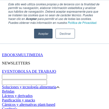
Este sitio web utiliza cookies propias y de terceros con la finalidad de
permitir su navegación, elaborar información estadística y analizar
sus hábitos de navegación. Deberá aceptar expresamente para que
se instalen las cookies que no sean de carácter técnico. Puedes
hacer clic en
para permitir el uso de todas las cookies.
Aceptar
Puedes obtener más información en nuestra
Política de Privacidad.
Aceptar
Declinar
SECCIONES
EBOOKS
MULTIMEDIA
NEWSLETTERS
EVENTO
BOLSA DE TRABAJO
Soluciones y tecnología alimentaria
Bebidas
Lácteos y derivados
Panificación y snacks
Cárnicos y alternativas plant-based
Confitería