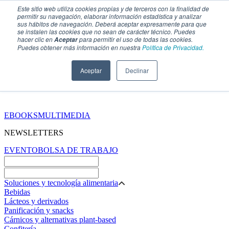
Este sitio web utiliza cookies propias y de terceros con la finalidad de
permitir su navegación, elaborar información estadística y analizar
sus hábitos de navegación. Deberá aceptar expresamente para que
se instalen las cookies que no sean de carácter técnico. Puedes
hacer clic en
para permitir el uso de todas las cookies.
Aceptar
Puedes obtener más información en nuestra
Política de Privacidad.
Aceptar
Declinar
SECCIONES
EBOOKS
MULTIMEDIA
NEWSLETTERS
EVENTO
BOLSA DE TRABAJO
Soluciones y tecnología alimentaria
Bebidas
Lácteos y derivados
Panificación y snacks
Cárnicos y alternativas plant-based
Confitería