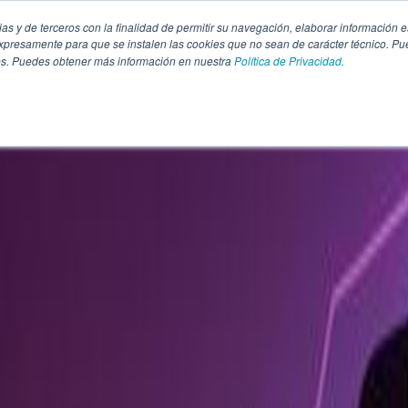
pias y de terceros con la finalidad de permitir su navegación, elaborar información e
presamente para que se instalen las cookies que no sean de carácter técnico. Pu
kies. Puedes obtener más información en nuestra
Política de Privacidad.