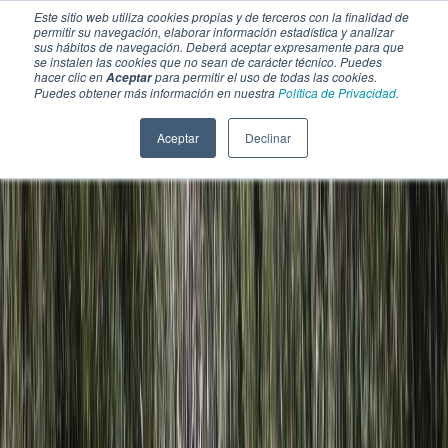
Este sitio web utiliza cookies propias y de terceros con la finalidad de
permitir su navegación, elaborar información estadística y analizar
sus hábitos de navegación. Deberá aceptar expresamente para que
se instalen las cookies que no sean de carácter técnico. Puedes
hacer clic en
para permitir el uso de todas las cookies.
Aceptar
Puedes obtener más información en nuestra
Política de Privacidad.
Aceptar
Declinar
SECCIONES
EBOOKS
MULTIMEDIA
NEWSLETTERS
EVENTO
BOLSA DE TRABAJO
Soluciones y tecnología alimentaria
Bebidas
Lácteos y derivados
Panificación y snacks
Cárnicos y alternativas plant-based
Confitería