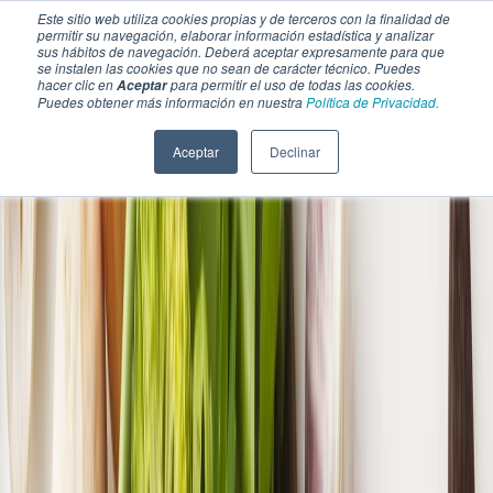
Este sitio web utiliza cookies propias y de terceros con la finalidad de
permitir su navegación, elaborar información estadística y analizar
sus hábitos de navegación. Deberá aceptar expresamente para que
se instalen las cookies que no sean de carácter técnico. Puedes
hacer clic en
para permitir el uso de todas las cookies.
Aceptar
Puedes obtener más información en nuestra
Política de Privacidad.
Aceptar
Declinar
SECCIONES
EBOOKS
MULTIMEDIA
NEWSLETTERS
EVENTO
BOLSA DE TRABAJO
Soluciones y tecnología alimentaria
Bebidas
Lácteos y derivados
Panificación y snacks
Cárnicos y alternativas plant-based
Confitería