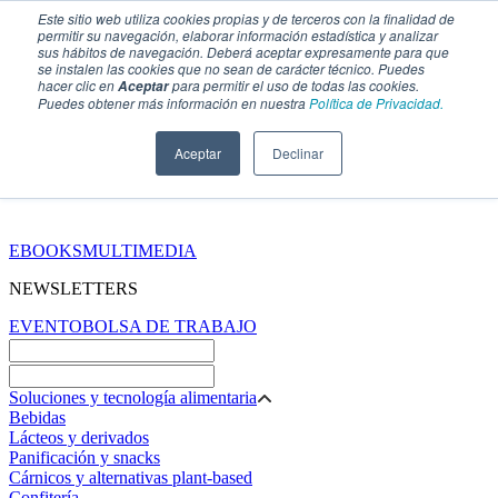
Este sitio web utiliza cookies propias y de terceros con la finalidad de
permitir su navegación, elaborar información estadística y analizar
sus hábitos de navegación. Deberá aceptar expresamente para que
se instalen las cookies que no sean de carácter técnico. Puedes
hacer clic en
para permitir el uso de todas las cookies.
Aceptar
Puedes obtener más información en nuestra
Política de Privacidad.
Aceptar
Declinar
SECCIONES
EBOOKS
MULTIMEDIA
NEWSLETTERS
EVENTO
BOLSA DE TRABAJO
Soluciones y tecnología alimentaria
Bebidas
Lácteos y derivados
Panificación y snacks
Cárnicos y alternativas plant-based
Confitería