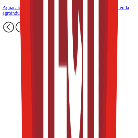
Aguacate mexicano: impacto económico, social y ambiental en la
agroindustria