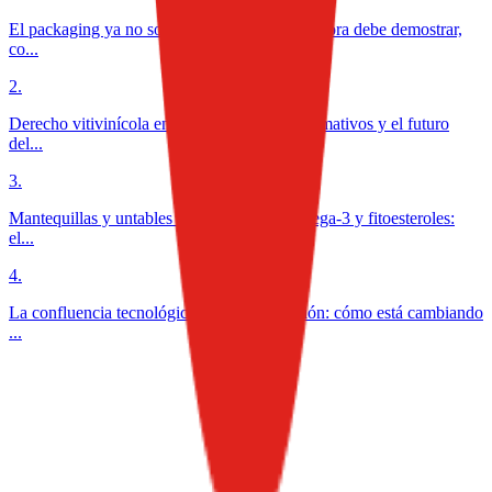
El packaging ya no solo protege alimentos: ahora debe demostrar,
co...
2
.
Derecho vitivinícola en México: desafíos normativos y el futuro
del...
3
.
Mantequillas y untables funcionales con omega-3 y fitoesteroles:
el...
4
.
La confluencia tecnológica en la alimentación: cómo está cambiando
...