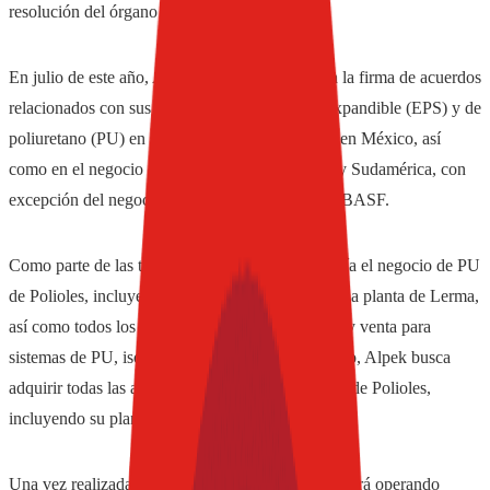
resolución del órgano antimonopolios.
En julio de este año, Alpek y BASF anunciaron la firma de acuerdos
relacionados con sus negocios de poliestireno expandible (EPS) y de
poliuretano (PU) en su joint venture en Polioles en México, así
como en el negocio de EPS de BASF en Norte y Sudamérica, con
excepción del negocio de Neopor (EPS gris) de BASF.
Como parte de las transacciones, BASF compraría el negocio de PU
de Polioles, incluyendo activos seleccionados en la planta de Lerma,
así como todos los derechos de comercialización y venta para
sistemas de PU, isocianatos y polioles. En paralelo, Alpek busca
adquirir todas las actividades del negocio de EPS de Polioles,
incluyendo su planta de EPS en Altamira, México.
Una vez realizada la transacción, Polioles continuará operando