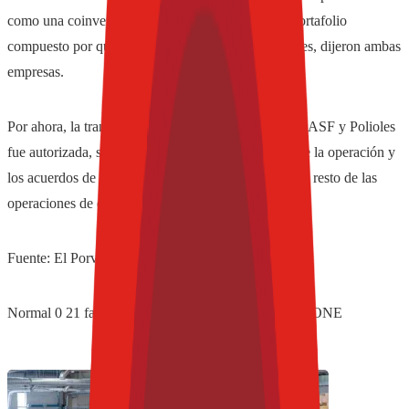
como una coinversión de Alpek y BASF, con un portafolio
compuesto por químicos industriales y especialidades, dijeron ambas
empresas.
Por ahora, la transacción de venta de activos entre BASF y Polioles
fue autorizada, sin darse detalles sobre los montos de la operación y
los acuerdos de no competencia, ni tampoco sobre el resto de las
operaciones de compraventa entre Alpek y Polioles.
Fuente: El Porvenir
Normal
0
21
false
false
false
ES-MX
X-NONE
X-NONE