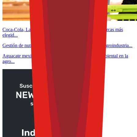
Coca-Cola, Lala y Bimbo lideran el ranking de las marcas más
elegid...
Gestión de nutrientes en arroz-trigo: claves para una agroindustria...
Aguacate mexicano: impacto económico, social y ambiental en la
agro...