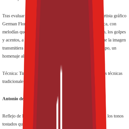
Tras evaluar y explorar diferentes vías de expresión, el artista gráfico
German Flores relacionó el sentido del oído con la música, con
melodías que transmitieran armonía, sugiriendo el sonido, los golpes
y acentos, a través de texturas. De esta manera, buscó que la imagen
transmitiera movimiento y vida, haciendo, al mismo tiempo, un
homenaje al jazz y a la música como lenguaje universal.
Técnica: Tinta sobre papel que reflejan su empatía con las técnicas
tradicionales.
Antonio de Jesús: El olfato.
Reflejo de la experiencia de oler la cebada y el cereal con los tonos
tostados que desprende una Negra Modelo.