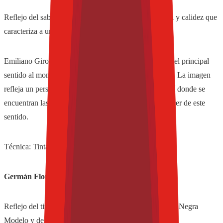
Reflejo del sabor dulce y amargo, así como la frescura y calidez que
caracteriza a una Negra Modelo.
Emiliano Gironella, artista plástico, plasma en su obra el principal
sentido al momento de disfrutar de una Negra Modelo. La imagen
refleja un personaje mostrando la lengua, ya que es ahí donde se
encuentran las papilas gustativas que transmiten el placer de este
sentido.
Técnica: Tinta y hoja metálica sobre papel.
Germán Flores: El oído.
Reflejo del tintineo del cristal, el sonido al destapar una Negra
Modelo y del líquido al deslizarse cuando se sirve.