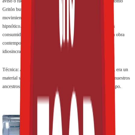
aviso o radar que nos mantiene alerta, el artista plástico Antonio
Gritón buscó generar patrones abstractos, inspirado en el
movimiento de las serpientes, logrando así un juego visual
hipnótico. Todo ello con el objetivo de que la mirada de los
consumidores se pierda en la botella de Negra Modelo; una obra
contemporánea que, al mismo tiempo, refleja las raíces e
idiosincrasia mexicanas y está inspirada en nuestra cultura.
Técnica: Acrílico sobre amate, que, según comenta el autor, era un
material sagrado utilizado por los aztecas, mediante el cual nuestros
ancestros “transportaban” su conocimiento a través del tiempo.