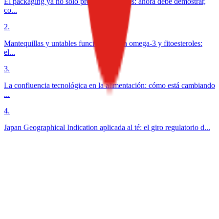
El packaging ya no solo protege alimentos: ahora debe demostrar,
co...
2
.
Mantequillas y untables funcionales con omega-3 y fitoesteroles:
el...
3
.
La confluencia tecnológica en la alimentación: cómo está cambiando
...
4
.
Japan Geographical Indication aplicada al té: el giro regulatorio d...