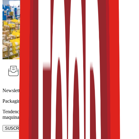
Newsletter
Packaging, envasado y procesamiento
Tendencias en materiales sostenibles, diseño de empaques y
maquinaria para envasado.
SUSCRIBIRME AHORA