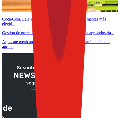
Coca-Cola, Lala y Bimbo lideran el ranking de las marcas más
elegid...
Gestión de nutrientes en arroz-trigo: claves para una agroindustria...
Aguacate mexicano: impacto económico, social y ambiental en la
agro...