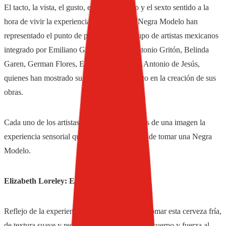
El tacto, la vista, el gusto, el oído, el olfato y el sexto sentido a la
hora de vivir la experiencia de tomar
una Negra Modelo han
representado el punto de partida para el grupo de artistas mexicanos
integrado por Emiliano Gironella Parra, Antonio Gritón, Belinda
Garen, German Flores, Elizabeth Loreley y Antonio de Jesús,
quienes han mostrado su creatividad y talento en la creación de sus
obras.
Cada uno de los artistas ha expresado a través de una imagen la
experiencia sensorial que representa el placer de tomar una Negra
Modelo.
Elizabeth Loreley: El tacto.
Reflejo de la experiencia al tacto a la hora de tomar esta cerveza fría,
de textura suave y redondeada; un líquido con cuerpo y fuerza al