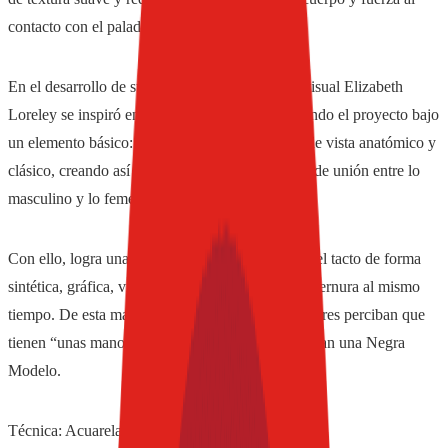
contacto con el paladar.
En el desarrollo de su obra, la artista plástica y visual Elizabeth
Loreley se inspiró en imágenes digitales, abordando el proyecto bajo
un elemento básico: las manos, desde un punto de vista anatómico y
clásico, creando así pares de manos como punto de unión entre lo
masculino y lo femenino.
Con ello, logra una obra que expresa el sentido del tacto de forma
sintética, gráfica, visual y concisa, transmitiendo ternura al mismo
tiempo. De esta manera, busca que los consumidores perciban que
tienen “unas manos entre sus manos” cuando toman una Negra
Modelo.
Técnica: Acuarela sobre papel.