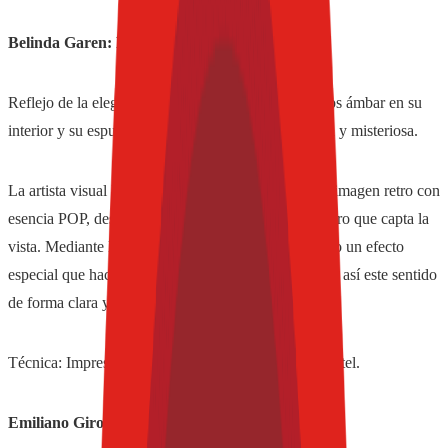
Belinda Garen: La vista.
Reflejo de la elegancia de Negra Modelo; los reflejos ámbar en su
interior y su espuma blanca que la hace tan atractiva y misteriosa.
La artista visual Belinda Garen ha desarrollado una imagen retro con
esencia POP, destacando el color, ya que es lo primero que capta la
vista. Mediante la unión de dos imágenes, ha logrado un efecto
especial que hace énfasis en la mirada, transmitiendo así este sentido
de forma clara y directa.
Técnica: Impresión fina sobre algodón, acrílico y pastel.
Emiliano Gironella: El gusto.