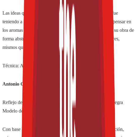
Las ideas que el artista contemporáneo Antonio de Jesús fue
teniendo a la hora de visualizar su obra lo encaminaron a pensar en
los aromas de México, los cuales fueron representados en su obra de
forma abstracta y mediante una amplia diversidad de colores,
mismos que transmiten vida y alegría.
Técnica: Acrílico sobre madera.
Antonio Gritón: El sexto sentido.
Reflejo del ritual que acompaña a la degustación de una Negra
Modelo de principio a fin y que se repite hasta el infinito.
Con base en su interpretación del sexto sentido como intuición,