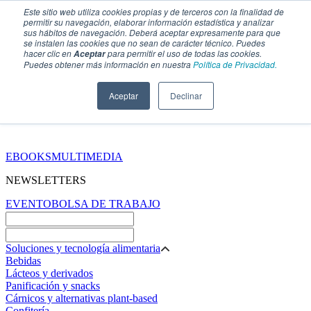
Este sitio web utiliza cookies propias y de terceros con la finalidad de
permitir su navegación, elaborar información estadística y analizar
sus hábitos de navegación. Deberá aceptar expresamente para que
se instalen las cookies que no sean de carácter técnico. Puedes
hacer clic en
para permitir el uso de todas las cookies.
Aceptar
Puedes obtener más información en nuestra
Política de Privacidad.
Aceptar
Declinar
SECCIONES
EBOOKS
MULTIMEDIA
NEWSLETTERS
EVENTO
BOLSA DE TRABAJO
Soluciones y tecnología alimentaria
Bebidas
Lácteos y derivados
Panificación y snacks
Cárnicos y alternativas plant-based
Confitería