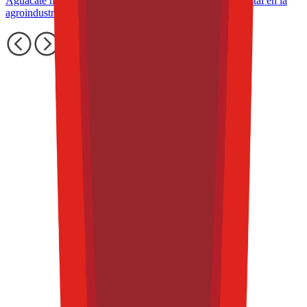
Aguacate mexicano: impacto económico, social y ambiental en la
agroindustria