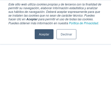
Este sitio web utiliza cookies propias y de terceros con la finalidad de
permitir su navegación, elaborar información estadística y analizar
sus hábitos de navegación. Deberá aceptar expresamente para que
se instalen las cookies que no sean de carácter técnico. Puedes
hacer clic en
para permitir el uso de todas las cookies.
Aceptar
Puedes obtener más información en nuestra
Política de Privacidad.
Aceptar
Declinar
SECCIONES
EBOOKS
MULTIMEDIA
NEWSLETTERS
EVENTO
BOLSA DE TRABAJO
Soluciones y tecnología alimentaria
Bebidas
Lácteos y derivados
Panificación y snacks
Cárnicos y alternativas plant-based
Confitería