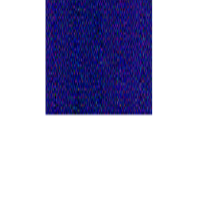
CATEGORÍAS
SOLUCIONES Y TECNOLOGÍA ALIMENTARIA
METODOS DE CONTROL Y REGULACIÓN
PACKAGING Y PROCESAMIENTO
NEWSLETTERS
MULTIMEDIA
NOSOTROS
EVENTO
QUIÉNES SOMOS
POLÍTICA DE PRIVACIDAD
CONTÁCTANOS
CONTACTO COMERCIAL
SER ANUNCIANTE
NOSOTROS