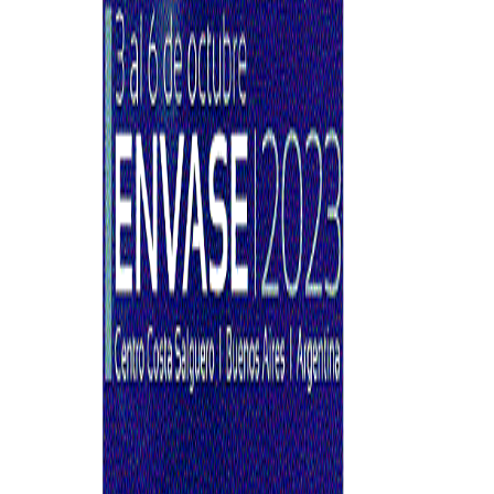
La 18° edición de ENVASE, packaging y procesos, se realizará en
simultáneo con ETIF, la 12° Exposición de Tecnologías para la
Industria Farmacéutica, en
Acerca del evento
La 18° edición de ENVASE, packaging y procesos, se realizará en
simultáneo con ETIF, la 12° Exposición de Tecnologías para la
Industria Farmacéutica, en lo que se perfila como el evento de
negocios más importante de la industria.
Las exposiciones ocuparán los seis pabellones del Centro Costa
Salguero de la Ciudad de Buenos Aires y recibirán a un destacado
número de profesionales de la industria, ávidos por contactarse con
todas las novedades, en un ámbito propicio para la generación y el
fortalecimiento de vínculos comerciales.