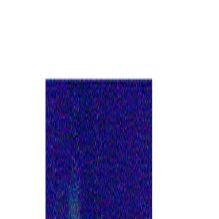
Suplementos alimenticios
Métodos de control y regulaciones
Seguridad e inocuidad alimentaria
Normatividad y regulaciones
Packaging y procesamiento
Materiales
Diseño e innovación
Envasado y procesamiento
Ebooks
Multimedia
Newsletters
Evento
Bolsa de trabajo
VOLVER AL INICIO
Envase Packaging y Procesos
2023