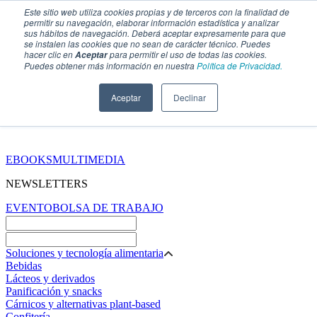
Este sitio web utiliza cookies propias y de terceros con la finalidad de
permitir su navegación, elaborar información estadística y analizar
sus hábitos de navegación. Deberá aceptar expresamente para que
se instalen las cookies que no sean de carácter técnico. Puedes
hacer clic en
para permitir el uso de todas las cookies.
Aceptar
Puedes obtener más información en nuestra
Política de Privacidad.
Aceptar
Declinar
SECCIONES
EBOOKS
MULTIMEDIA
NEWSLETTERS
EVENTO
BOLSA DE TRABAJO
Soluciones y tecnología alimentaria
Bebidas
Lácteos y derivados
Panificación y snacks
Cárnicos y alternativas plant-based
Confitería