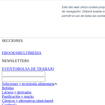
Este sitio web utiliza cookies pro
de navegación. Deberá aceptar ex
permitir el uso de todas las coo
SECCIONES
EBOOKS
MULTIMEDIA
NEWSLETTERS
EVENTO
BOLSA DE TRABAJO
Soluciones y tecnología alimentaria
Bebidas
Lácteos y derivados
Panificación y snacks
Cárnicos y alternativas plant-based
Confitería