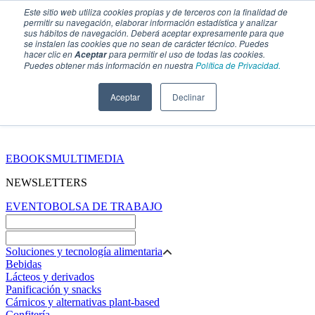
Este sitio web utiliza cookies propias y de terceros con la finalidad de
permitir su navegación, elaborar información estadística y analizar
sus hábitos de navegación. Deberá aceptar expresamente para que
se instalen las cookies que no sean de carácter técnico. Puedes
hacer clic en
para permitir el uso de todas las cookies.
Aceptar
Puedes obtener más información en nuestra
Política de Privacidad.
Aceptar
Declinar
SECCIONES
EBOOKS
MULTIMEDIA
NEWSLETTERS
EVENTO
BOLSA DE TRABAJO
Soluciones y tecnología alimentaria
Bebidas
Lácteos y derivados
Panificación y snacks
Cárnicos y alternativas plant-based
Confitería