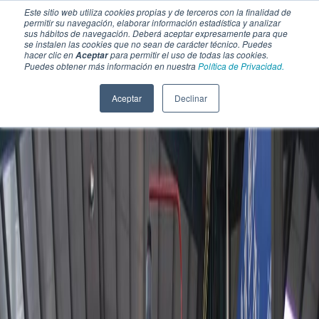
Este sitio web utiliza cookies propias y de terceros con la finalidad de
permitir su navegación, elaborar información estadística y analizar
sus hábitos de navegación. Deberá aceptar expresamente para que
se instalen las cookies que no sean de carácter técnico. Puedes
hacer clic en
para permitir el uso de todas las cookies.
Aceptar
Puedes obtener más información en nuestra
Política de Privacidad.
Aceptar
Declinar
SECCIONES
EBOOKS
MULTIMEDIA
NEWSLETTERS
EVENTO
BOLSA DE TRABAJO
Soluciones y tecnología alimentaria
Bebidas
Lácteos y derivados
Panificación y snacks
Cárnicos y alternativas plant-based
Confitería