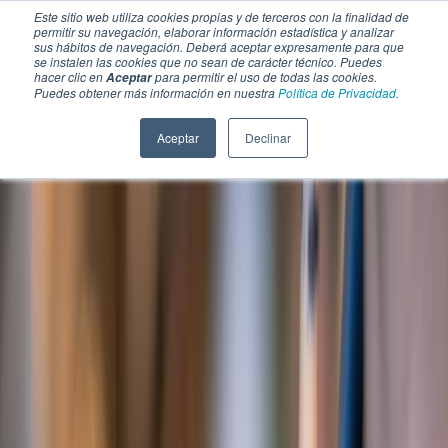
Este sitio web utiliza cookies propias y de terceros con la finalidad de
permitir su navegación, elaborar información estadística y analizar
sus hábitos de navegación. Deberá aceptar expresamente para que
se instalen las cookies que no sean de carácter técnico. Puedes
hacer clic en
para permitir el uso de todas las cookies.
Aceptar
Puedes obtener más información en nuestra
Política de Privacidad.
Aceptar
Declinar
SECCIONES
EBOOKS
MULTIMEDIA
NEWSLETTERS
EVENTO
BOLSA DE TRABAJO
Soluciones y tecnología alimentaria
Bebidas
Lácteos y derivados
Panificación y snacks
Cárnicos y alternativas plant-based
Confitería