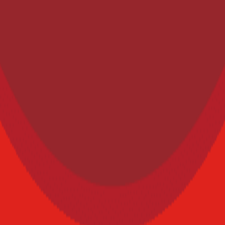
 webinar de la WPO rumbo a THE FOOD TECH® | SUMMIT & EXPO 2026