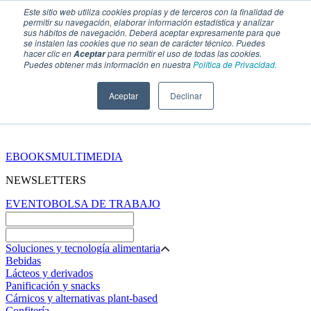
Este sitio web utiliza cookies propias y de terceros con la finalidad de
permitir su navegación, elaborar información estadística y analizar
sus hábitos de navegación. Deberá aceptar expresamente para que
se instalen las cookies que no sean de carácter técnico. Puedes
hacer clic en
para permitir el uso de todas las cookies.
Aceptar
Puedes obtener más información en nuestra
Política de Privacidad.
Aceptar
Declinar
SECCIONES
EBOOKS
MULTIMEDIA
NEWSLETTERS
EVENTO
BOLSA DE TRABAJO
Soluciones y tecnología alimentaria
Bebidas
Lácteos y derivados
Panificación y snacks
Cárnicos y alternativas plant-based
Confitería