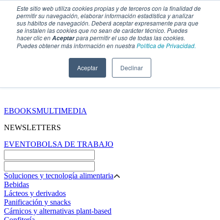
Este sitio web utiliza cookies propias y de terceros con la finalidad de
permitir su navegación, elaborar información estadística y analizar
sus hábitos de navegación. Deberá aceptar expresamente para que
se instalen las cookies que no sean de carácter técnico. Puedes
hacer clic en
para permitir el uso de todas las cookies.
Aceptar
Puedes obtener más información en nuestra
Política de Privacidad.
Aceptar
Declinar
SECCIONES
EBOOKS
MULTIMEDIA
NEWSLETTERS
EVENTO
BOLSA DE TRABAJO
Soluciones y tecnología alimentaria
Bebidas
Lácteos y derivados
Panificación y snacks
Cárnicos y alternativas plant-based
Confitería