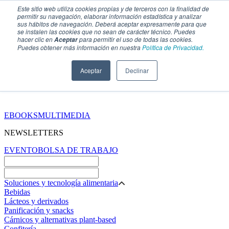
Este sitio web utiliza cookies propias y de terceros con la finalidad de
permitir su navegación, elaborar información estadística y analizar
sus hábitos de navegación. Deberá aceptar expresamente para que
se instalen las cookies que no sean de carácter técnico. Puedes
hacer clic en
para permitir el uso de todas las cookies.
Aceptar
Puedes obtener más información en nuestra
Política de Privacidad.
Aceptar
Declinar
SECCIONES
EBOOKS
MULTIMEDIA
NEWSLETTERS
EVENTO
BOLSA DE TRABAJO
Soluciones y tecnología alimentaria
Bebidas
Lácteos y derivados
Panificación y snacks
Cárnicos y alternativas plant-based
Confitería