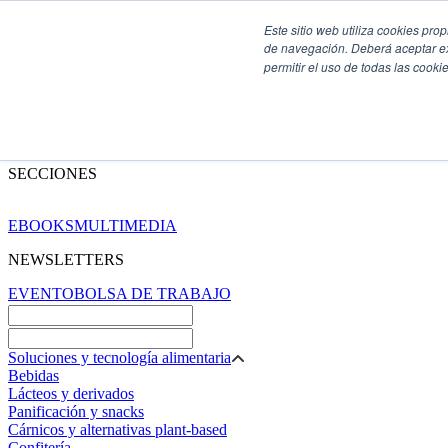
Este sitio web utiliza cookies pro
de navegación. Deberá aceptar ex
permitir el uso de todas las coo
SECCIONES
EBOOKS
MULTIMEDIA
NEWSLETTERS
EVENTO
BOLSA DE TRABAJO
Soluciones y tecnología alimentaria
Bebidas
Lácteos y derivados
Panificación y snacks
Cárnicos y alternativas plant-based
Confitería