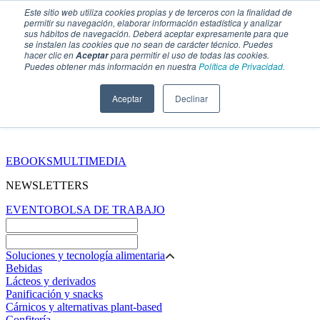
Este sitio web utiliza cookies propias y de terceros con la finalidad de
permitir su navegación, elaborar información estadística y analizar
sus hábitos de navegación. Deberá aceptar expresamente para que
se instalen las cookies que no sean de carácter técnico. Puedes
hacer clic en
para permitir el uso de todas las cookies.
Aceptar
Puedes obtener más información en nuestra
Política de Privacidad.
Aceptar
Declinar
SECCIONES
EBOOKS
MULTIMEDIA
NEWSLETTERS
EVENTO
BOLSA DE TRABAJO
Soluciones y tecnología alimentaria
Bebidas
Lácteos y derivados
Panificación y snacks
Cárnicos y alternativas plant-based
Confitería