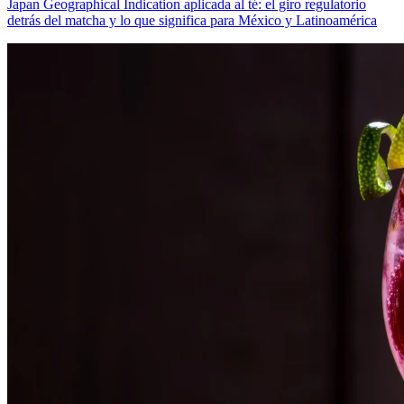
Japan Geographical Indication aplicada al té: el giro regulatorio
detrás del matcha y lo que significa para México y Latinoamérica