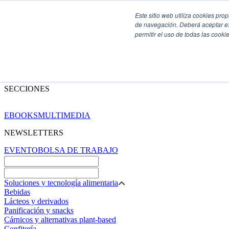
Este sitio web utiliza cookies pro
de navegación. Deberá aceptar ex
permitir el uso de todas las coo
SECCIONES
EBOOKS
MULTIMEDIA
NEWSLETTERS
EVENTO
BOLSA DE TRABAJO
Soluciones y tecnología alimentaria
Bebidas
Lácteos y derivados
Panificación y snacks
Cárnicos y alternativas plant-based
Confitería