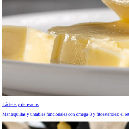
Lácteos y derivados
Mantequillas y untables funcionales con omega-3 y fitoesteroles: el ret