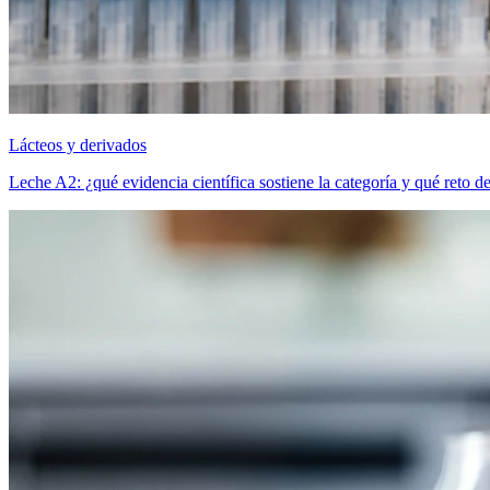
Lácteos y derivados
Leche A2: ¿qué evidencia científica sostiene la categoría y qué reto d