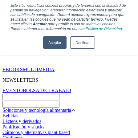
Este sitio web utiliza cookies propias y de terceros con la finalidad de
permitir su navegación, elaborar información estadística y analizar
sus hábitos de navegación. Deberá aceptar expresamente para que
se instalen las cookies que no sean de carácter técnico. Puedes
hacer clic en
para permitir el uso de todas las cookies.
Aceptar
Puedes obtener más información en nuestra
Política de Privacidad.
Aceptar
Declinar
SECCIONES
EBOOKS
MULTIMEDIA
NEWSLETTERS
EVENTO
BOLSA DE TRABAJO
Soluciones y tecnología alimentaria
Bebidas
Lácteos y derivados
Panificación y snacks
Cárnicos y alternativas plant-based
Confitería