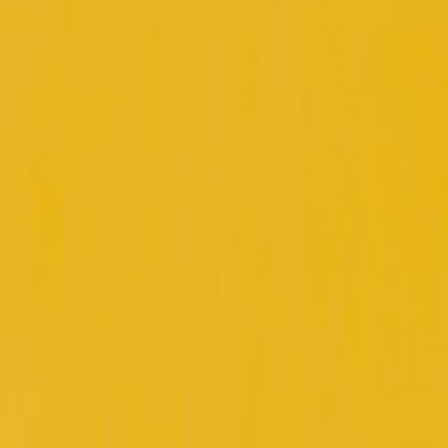
Suplementos alimenticios
Métodos de control y regulaciones
Seguridad e inocuidad alimentaria
Normatividad y regulaciones
Packaging y procesamiento
Materiales
Diseño e innovación
Envasado y procesamiento
Ebooks
Multimedia
Newsletters
Evento
Bolsa de trabajo