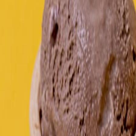
Newsletter
Industria de Lácteos
Soluciones lácteas, estrategias para reducir azúcares y grasas, e innov
SUSCRIBIRME AHORA
Lo último