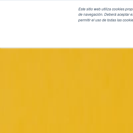
Este sitio web utiliza cookies pro
de navegación. Deberá aceptar ex
permitir el uso de todas las coo
SECCIONES
EBOOKS
MULTIMEDIA
NEWSLETTERS
EVENTO
BOLSA DE TRABAJO
Soluciones y tecnología alimentaria
Bebidas
Lácteos y derivados
Panificación y snacks
Cárnicos y alternativas plant-based
Confitería