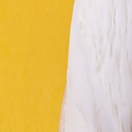
Materiales
Tratado global sobre plásticos: ALAIAB pide proteger la inocuidad al