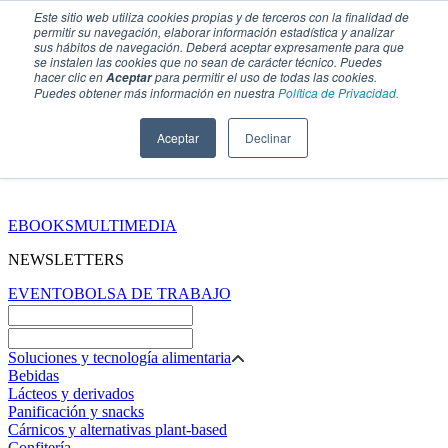
Este sitio web utiliza cookies propias y de terceros con la finalidad de
permitir su navegación, elaborar información estadística y analizar
sus hábitos de navegación. Deberá aceptar expresamente para que
se instalen las cookies que no sean de carácter técnico. Puedes
hacer clic en
para permitir el uso de todas las cookies.
Aceptar
Puedes obtener más información en nuestra
Política de Privacidad.
Aceptar
Declinar
SECCIONES
EBOOKS
MULTIMEDIA
NEWSLETTERS
EVENTO
BOLSA DE TRABAJO
Soluciones y tecnología alimentaria
Bebidas
Lácteos y derivados
Panificación y snacks
Cárnicos y alternativas plant-based
Confitería