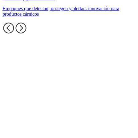
Empaques que detectan, protegen y alertan: innovación para
productos cárnicos