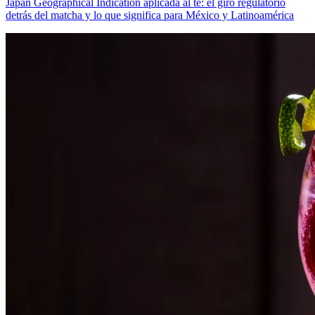
Japan Geographical Indication aplicada al té: el giro regulatorio
detrás del matcha y lo que significa para México y Latinoamérica