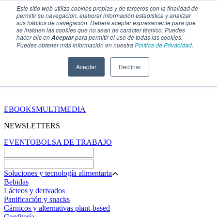
Este sitio web utiliza cookies propias y de terceros con la finalidad de
permitir su navegación, elaborar información estadística y analizar
sus hábitos de navegación. Deberá aceptar expresamente para que
se instalen las cookies que no sean de carácter técnico. Puedes
hacer clic en
para permitir el uso de todas las cookies.
Aceptar
Puedes obtener más información en nuestra
Política de Privacidad.
Aceptar
Declinar
SECCIONES
EBOOKS
MULTIMEDIA
NEWSLETTERS
EVENTO
BOLSA DE TRABAJO
Soluciones y tecnología alimentaria
Bebidas
Lácteos y derivados
Panificación y snacks
Cárnicos y alternativas plant-based
Confitería