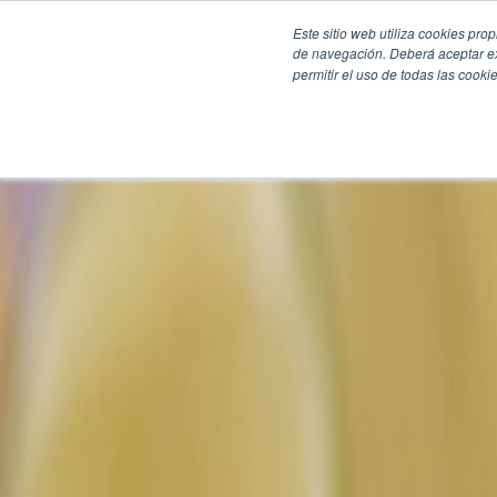
Este sitio web utiliza cookies pro
de navegación. Deberá aceptar ex
permitir el uso de todas las coo
SECCIONES
EBOOKS
MULTIMEDIA
NEWSLETTERS
EVENTO
BOLSA DE TRABAJO
Soluciones y tecnología alimentaria
Bebidas
Lácteos y derivados
Panificación y snacks
Cárnicos y alternativas plant-based
Confitería