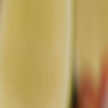
Suplementos alimenticios
Métodos de control y regulaciones
Seguridad e inocuidad alimentaria
Normatividad y regulaciones
Packaging y procesamiento
Materiales
Diseño e innovación
Envasado y procesamiento
Ebooks
Multimedia
Newsletters
Evento
Bolsa de trabajo