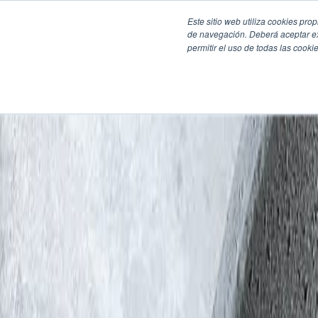
Este sitio web utiliza cookies pro
de navegación. Deberá aceptar ex
permitir el uso de todas las coo
SECCIONES
EBOOKS
MULTIMEDIA
NEWSLETTERS
EVENTO
BOLSA DE TRABAJO
Soluciones y tecnología alimentaria
Bebidas
Lácteos y derivados
Panificación y snacks
Cárnicos y alternativas plant-based
Confitería