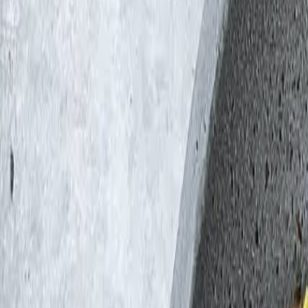
Suplementos alimenticios
Métodos de control y regulaciones
Seguridad e inocuidad alimentaria
Normatividad y regulaciones
Packaging y procesamiento
Materiales
Diseño e innovación
Envasado y procesamiento
Ebooks
Multimedia
Newsletters
Evento
Bolsa de trabajo