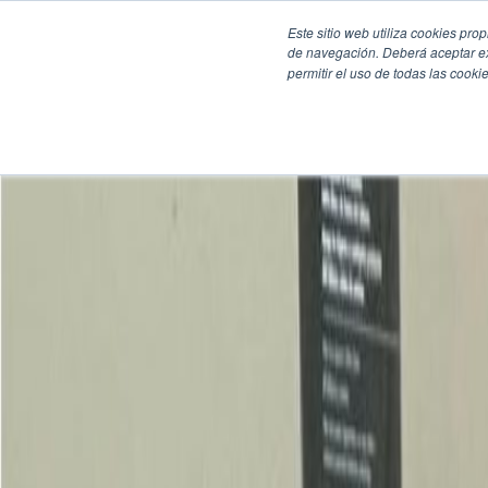
Este sitio web utiliza cookies pro
de navegación. Deberá aceptar ex
permitir el uso de todas las coo
SECCIONES
EBOOKS
MULTIMEDIA
NEWSLETTERS
EVENTO
BOLSA DE TRABAJO
Soluciones y tecnología alimentaria
Bebidas
Lácteos y derivados
Panificación y snacks
Cárnicos y alternativas plant-based
Confitería