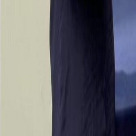
Materiales
Empaques flexibles para snacks: cómo equilibrar reciclabilidad, barrera