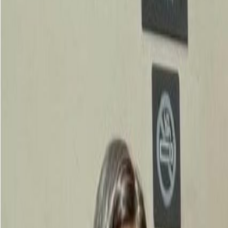
Suplementos alimenticios
Métodos de control y regulaciones
Seguridad e inocuidad alimentaria
Normatividad y regulaciones
Packaging y procesamiento
Materiales
Diseño e innovación
Envasado y procesamiento
Ebooks
Multimedia
Newsletters
Evento
Bolsa de trabajo