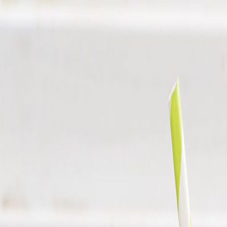
Newsletter
Cárnicos y derivados
Mejoras en procesamiento y envasado de carne, reducción de aditivos 
SUSCRIBIRME AHORA
Lo último