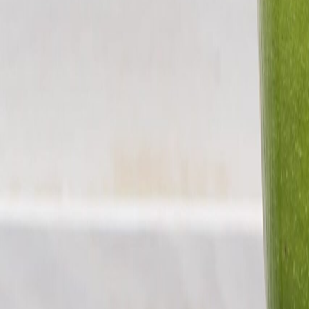
Normatividad y regulaciones
Codex Alimentarius: el referente internacional que orienta la regulaci