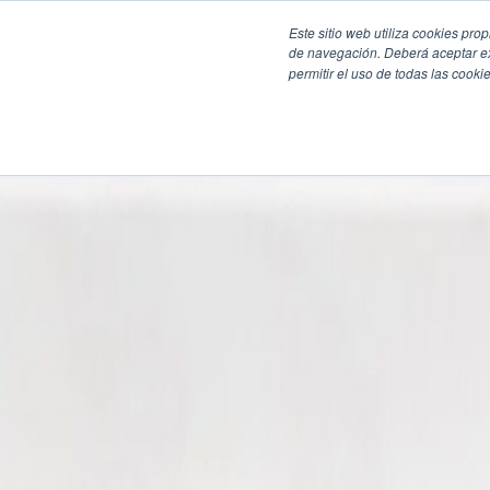
Este sitio web utiliza cookies pro
de navegación. Deberá aceptar ex
permitir el uso de todas las coo
SECCIONES
EBOOKS
MULTIMEDIA
NEWSLETTERS
EVENTO
BOLSA DE TRABAJO
Soluciones y tecnología alimentaria
Bebidas
Lácteos y derivados
Panificación y snacks
Cárnicos y alternativas plant-based
Confitería