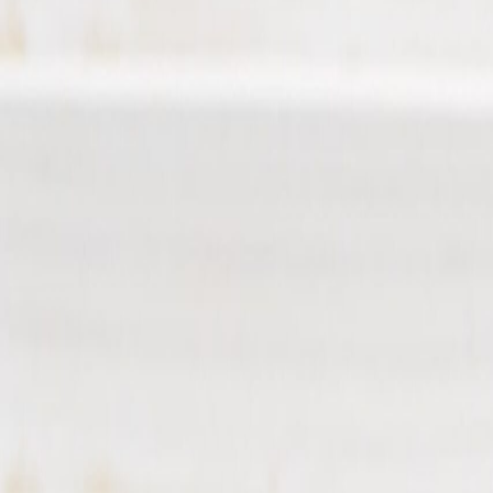
Resultado de búsqueda:
clorofil
Suplementos alimenticios
La clorofila podría ser una opción más para reforzar el sistema inmun