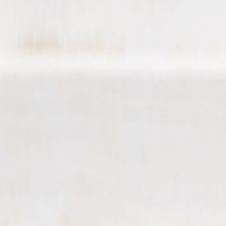
Suplementos alimenticios
Métodos de control y regulaciones
Seguridad e inocuidad alimentaria
Normatividad y regulaciones
Packaging y procesamiento
Materiales
Diseño e innovación
Envasado y procesamiento
Ebooks
Multimedia
Newsletters
Evento
Bolsa de trabajo