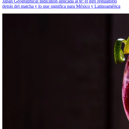
Japan Geographical Indication aplicada al té: el giro regulatorio
detrás del matcha y lo que significa para México y Latinoamérica