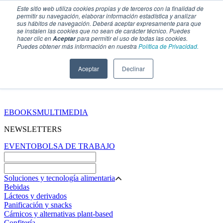
Este sitio web utiliza cookies propias y de terceros con la finalidad de
permitir su navegación, elaborar información estadística y analizar
sus hábitos de navegación. Deberá aceptar expresamente para que
se instalen las cookies que no sean de carácter técnico. Puedes
hacer clic en
para permitir el uso de todas las cookies.
Aceptar
Puedes obtener más información en nuestra
Política de Privacidad.
Aceptar
Declinar
SECCIONES
EBOOKS
MULTIMEDIA
NEWSLETTERS
EVENTO
BOLSA DE TRABAJO
Soluciones y tecnología alimentaria
Bebidas
Lácteos y derivados
Panificación y snacks
Cárnicos y alternativas plant-based
Confitería