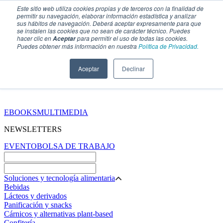
Este sitio web utiliza cookies propias y de terceros con la finalidad de
permitir su navegación, elaborar información estadística y analizar
sus hábitos de navegación. Deberá aceptar expresamente para que
se instalen las cookies que no sean de carácter técnico. Puedes
hacer clic en
para permitir el uso de todas las cookies.
Aceptar
Puedes obtener más información en nuestra
Política de Privacidad.
Aceptar
Declinar
SECCIONES
EBOOKS
MULTIMEDIA
NEWSLETTERS
EVENTO
BOLSA DE TRABAJO
Soluciones y tecnología alimentaria
Bebidas
Lácteos y derivados
Panificación y snacks
Cárnicos y alternativas plant-based
Confitería