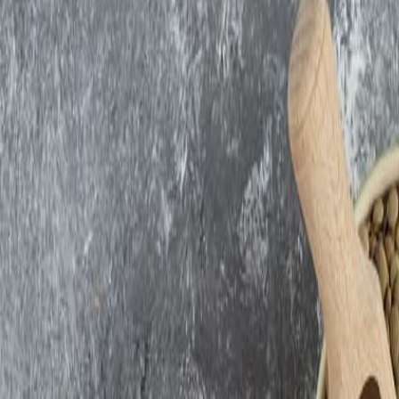
Suplementos alimenticios
Métodos de control y regulaciones
Seguridad e inocuidad alimentaria
Normatividad y regulaciones
Packaging y procesamiento
Materiales
Diseño e innovación
Envasado y procesamiento
Ebooks
Multimedia
Newsletters
Evento
Bolsa de trabajo