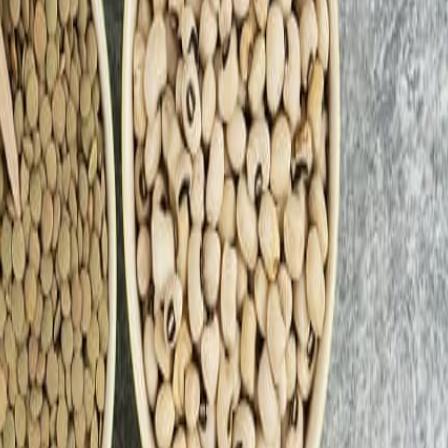
a
la CE