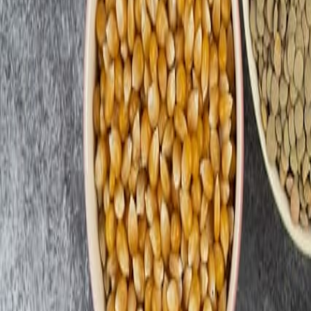
Newsletter
Cárnicos y derivados
Mejoras en procesamiento y envasado de carne, reducción de aditivos 
SUSCRIBIRME AHORA
Lo último