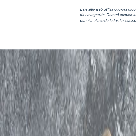
Este sitio web utiliza cookies pro
de navegación. Deberá aceptar ex
permitir el uso de todas las coo
SECCIONES
EBOOKS
MULTIMEDIA
NEWSLETTERS
EVENTO
BOLSA DE TRABAJO
Soluciones y tecnología alimentaria
Bebidas
Lácteos y derivados
Panificación y snacks
Cárnicos y alternativas plant-based
Confitería