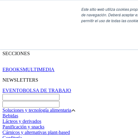
Este sitio web utiliza cookies pro
de navegación. Deberá aceptar ex
permitir el uso de todas las coo
SECCIONES
EBOOKS
MULTIMEDIA
NEWSLETTERS
EVENTO
BOLSA DE TRABAJO
Soluciones y tecnología alimentaria
Bebidas
Lácteos y derivados
Panificación y snacks
Cárnicos y alternativas plant-based
Confitería