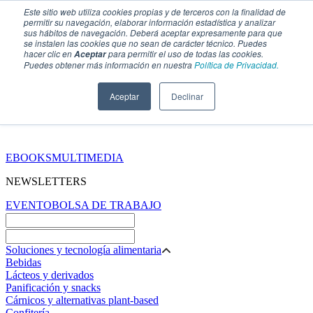
Este sitio web utiliza cookies propias y de terceros con la finalidad de
permitir su navegación, elaborar información estadística y analizar
sus hábitos de navegación. Deberá aceptar expresamente para que
se instalen las cookies que no sean de carácter técnico. Puedes
hacer clic en
para permitir el uso de todas las cookies.
Aceptar
Puedes obtener más información en nuestra
Política de Privacidad.
Aceptar
Declinar
SECCIONES
EBOOKS
MULTIMEDIA
NEWSLETTERS
EVENTO
BOLSA DE TRABAJO
Soluciones y tecnología alimentaria
Bebidas
Lácteos y derivados
Panificación y snacks
Cárnicos y alternativas plant-based
Confitería