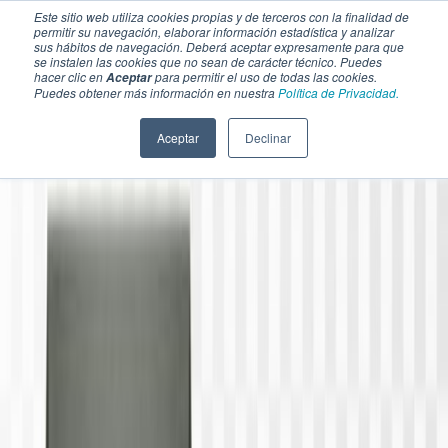
Este sitio web utiliza cookies propias y de terceros con la finalidad de
permitir su navegación, elaborar información estadística y analizar
sus hábitos de navegación. Deberá aceptar expresamente para que
se instalen las cookies que no sean de carácter técnico. Puedes
hacer clic en
para permitir el uso de todas las cookies.
Aceptar
Puedes obtener más información en nuestra
Política de Privacidad.
Aceptar
Declinar
SECCIONES
EBOOKS
MULTIMEDIA
NEWSLETTERS
EVENTO
BOLSA DE TRABAJO
Soluciones y tecnología alimentaria
Bebidas
Lácteos y derivados
Panificación y snacks
Cárnicos y alternativas plant-based
Confitería