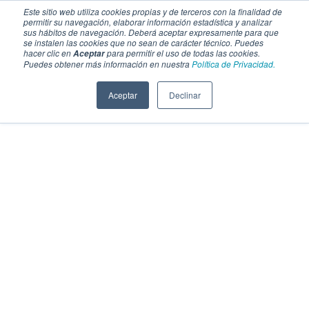
Este sitio web utiliza cookies propias y de terceros con la finalidad de
permitir su navegación, elaborar información estadística y analizar
sus hábitos de navegación. Deberá aceptar expresamente para que
se instalen las cookies que no sean de carácter técnico. Puedes
hacer clic en
para permitir el uso de todas las cookies.
Aceptar
Puedes obtener más información en nuestra
Política de Privacidad.
Aceptar
Declinar
SECCIONES
EBOOKS
MULTIMEDIA
NEWSLETTERS
EVENTO
BOLSA DE TRABAJO
Soluciones y tecnología alimentaria
Bebidas
Lácteos y derivados
Panificación y snacks
Cárnicos y alternativas plant-based
Confitería