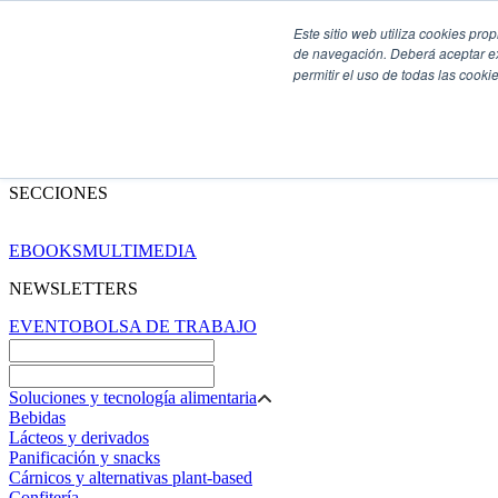
Este sitio web utiliza cookies pro
de navegación. Deberá aceptar ex
permitir el uso de todas las coo
SECCIONES
EBOOKS
MULTIMEDIA
NEWSLETTERS
EVENTO
BOLSA DE TRABAJO
Soluciones y tecnología alimentaria
Bebidas
Lácteos y derivados
Panificación y snacks
Cárnicos y alternativas plant-based
Confitería