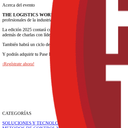
Acerca del evento
THE LOGISTICS WORLD® | SUMMIT & EXPO 2025
, la exp
profesionales de la industria de cadena de suministro de la región, ta
La edición 2025 contará con el
Congreso de Comercio Exterior
, a
además de charlas con líderes de la industria y casos de éxito.
También habrá un ciclo de más de 50 conferencias gratuitas, nuestras
Y podrás adquirir tu Pase Dorado para
El Summit
365 omnicanal, nues
¡Regístrate ahora!
CATEGORÍAS
SOLUCIONES Y TECNOLOGÍA ALIMENTARIA