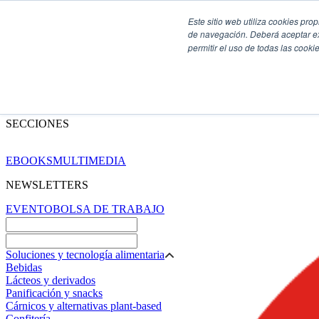
Este sitio web utiliza cookies pro
de navegación. Deberá aceptar ex
permitir el uso de todas las coo
SECCIONES
EBOOKS
MULTIMEDIA
NEWSLETTERS
EVENTO
BOLSA DE TRABAJO
Soluciones y tecnología alimentaria
Bebidas
Lácteos y derivados
Panificación y snacks
Cárnicos y alternativas plant-based
Confitería