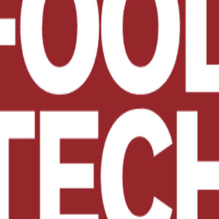
osición más importante de logística, transporte y comercio internaciona
nto para hacer negocios como para capacitarse y generar un networking de
sí como el
Congreso de Comercio Electrónico y Última Milla
, en don
Logistics Talks
, durante los dos días del evento.
tro congreso internacional del más alto nivel en logística y supply cha